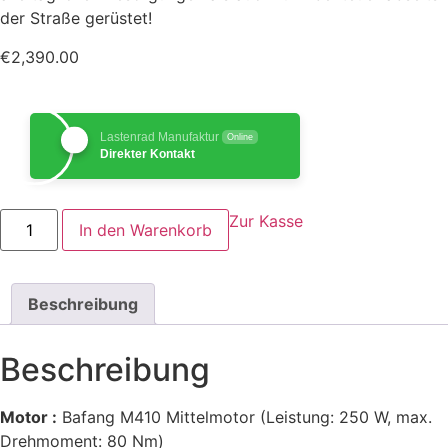
der Straße gerüstet!
€
2,390.00
Lastenrad Manufaktur
Online
Direkter Kontakt
Tenways
Zur Kasse
In den Warenkorb
tenways
AGO
X
Menge
Beschreibung
Beschreibung
Motor :
Bafang M410 Mittelmotor (Leistung: 250 W, max.
Drehmoment: 80 Nm)