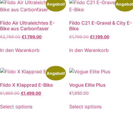
Angebot!
Angebot
Fiido Air Ultraleichtes E-
Fiido C21 E-Gravel & City E-
Bike aus Carbonfaser
Bike
Ursprünglicher
Aktueller
Ursprünglicher
Aktueller
€
2,799.00
€
1,799.00
€
1,799.00
€
1,199.00
Preis
Preis
Preis
Preis
war:
ist:
war:
ist:
In den Warenkorb
In den Warenkorb
€2,799.00
€1,799.00.
€1,799.00
€1,199.00.
Angebot!
Fiido X Klapprad E-Bike
Vogue Elite Plus
Ursprünglicher
Aktueller
€
1,899.00
€
1,499.00
€
1,950.00
Preis
Preis
war:
ist:
Select options
Select options
€1,899.00
€1,499.00.