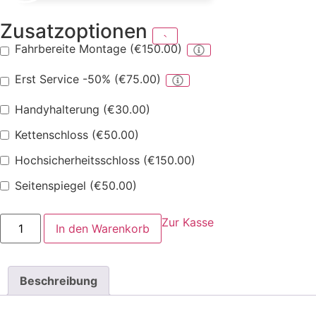
Zusatzoptionen
Fahrbereite Montage
(
€
150.00
)
Erst Service -50%
(
€
75.00
)
Handyhalterung
(
€
30.00
)
Kettenschloss
(
€
50.00
)
Hochsicherheitsschloss
(
€
150.00
)
Seitenspiegel
(
€
50.00
)
Starter
Zur Kasse
In den Warenkorb
Family/Dog
Menge
Beschreibung