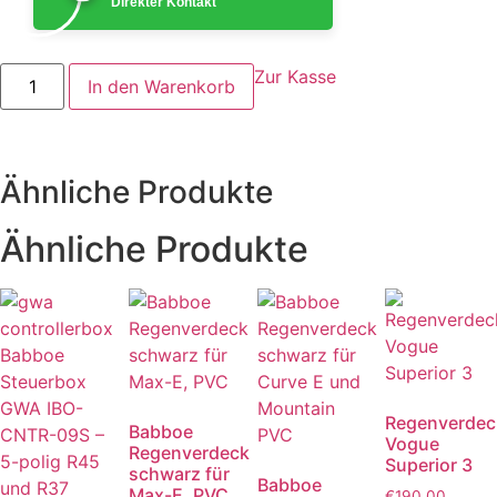
Direkter Kontakt
Skyview
Zur Kasse
In den Warenkorb
Verdeck
Regen
butchers
&
bicycles
mk1-
Ähnliche Produkte
e
Menge
Ähnliche Produkte
Regenverdec
Babboe
Vogue
Regenverdeck
Superior 3
schwarz für
Babboe
Max-E, PVC
€
190.00