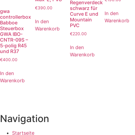
Regenverdeck
schwarz für
€
390.00
gwa
In den
Curve E und
controllerbox
Mountain
Warenkorb
In den
Babboe
PVC
Steuerbox
Warenkorb
GWA IBO-
€
220.00
CNTR-09S –
5-polig R45
In den
und R37
Warenkorb
€
400.00
In den
Warenkorb
Navigation
Startseite