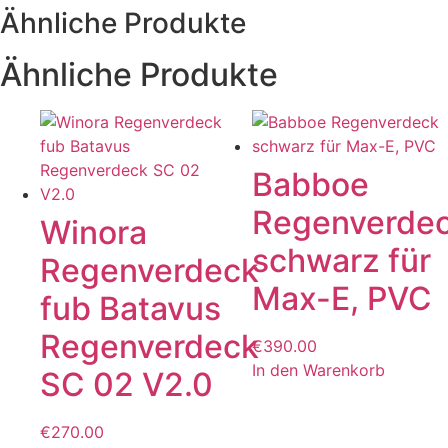
Ähnliche Produkte
Ähnliche Produkte
Babboe
Regenverde
Winora
schwarz für
Regenverdeck
Max-E, PVC
fub Batavus
Regenverdeck
€
390.00
In den Warenkorb
SC 02 V2.0
€
270.00