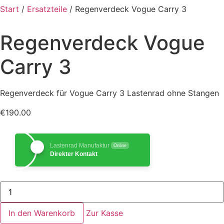
Start
/
Ersatzteile
/ Regenverdeck Vogue Carry 3
Regenverdeck Vogue
Carry 3
Regenverdeck für Vogue Carry 3 Lastenrad ohne Stangen
€
190.00
Lastenrad Manufaktur
Online
Direkter Kontakt
Regenverdeck
Vogue
Carry
3
In den Warenkorb
Zur Kasse
Menge