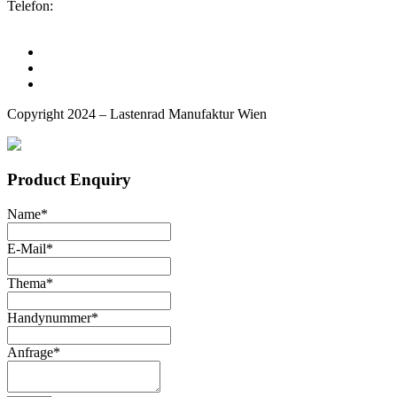
Telefon:
+43(0)660 352 69 76
E-Mail:
office@lastenrad-manufaktur.at
Copyright 2024 – Lastenrad Manufaktur Wien
Product Enquiry
Name
*
E-Mail
*
Thema
*
Handynummer
*
Anfrage
*