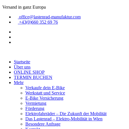
Zum
Versand in ganz Europa
Inhalt
office@lastenrad-manufaktur.com
springen
+43(0)660 352 69 76
Startseite
Über uns
ONLINE SHOP
TERMIN BUCHEN
Mehr
Verkaufe dein E-Bike
Werkstatt und Service
E-Bike Versicherung
Vermietung
Förderung
Elektrofahrräder – Die Zukunft der Mobilität
Das Lastenrad – Elektro-Mobilität in Wien
Besondere Anfrage