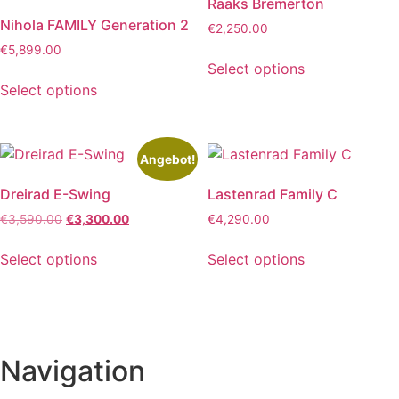
Raaks Bremerton
Nihola FAMILY Generation 2
€
2,250.00
€
5,899.00
Select options
Select options
Angebot!
Dreirad E-Swing
Lastenrad Family C
Ursprünglicher
Aktueller
€
3,590.00
€
3,300.00
€
4,290.00
Preis
Preis
war:
ist:
Select options
Select options
€3,590.00
€3,300.00.
Navigation