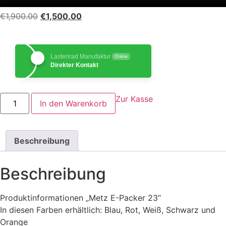
Ursprünglicher
Aktueller
€
1,900.00
€
1,500.00
Preis
Preis
war:
ist:
€1,900.00
€1,500.00.
Lastenrad Manufaktur
Online
Direkter Kontakt
Metz
Zur Kasse
In den Warenkorb
e-
Lastenrad
E-
PACKR
23
Beschreibung
Menge
Beschreibung
Produktinformationen „Metz E-Packer 23“
In diesen Farben erhältlich: Blau, Rot, Weiß, Schwarz und
Orange