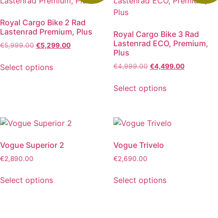
Royal Cargo Bike 2 Rad
Lastenrad Premium, Plus
Royal Cargo Bike 3 Rad
Lastenrad ECO, Premium,
Ursprünglicher
Aktueller
€
5,999.00
€
5,299.00
Plus
Preis
Preis
war:
ist:
Ursprünglicher
Aktueller
Select options
€
4,999.00
€
4,499.00
€5,999.00
€5,299.00.
Preis
Preis
war:
ist:
Select options
€4,999.00
€4,499.00
Vogue Superior 2
Vogue Trivelo
€
2,890.00
€
2,690.00
Select options
Select options