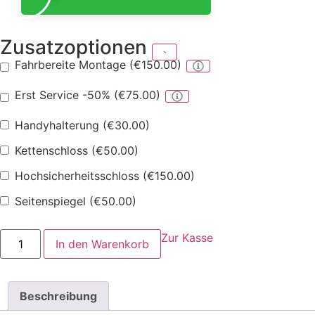
Zusatzoptionen
Fahrbereite Montage
(
€
150.00
)
Erst Service -50%
(
€
75.00
)
Handyhalterung
(
€
30.00
)
Kettenschloss
(
€
50.00
)
Hochsicherheitsschloss
(
€
150.00
)
Seitenspiegel
(
€
50.00
)
Dreirad
Zur Kasse
In den Warenkorb
E-
Swing
Menge
Beschreibung