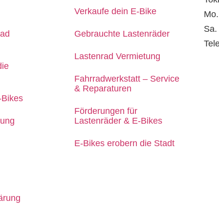
Verkaufe dein E-Bike
Mo.
Sa.
rad
Gebrauchte Lastenräder
Tel
Lastenrad Vermietung
E-M
die
man
Fahrradwerkstatt – Service
& Reparaturen
-Bikes
Förderungen für
rung
Lastenräder & E-Bikes
E-Bikes erobern die Stadt
ärung