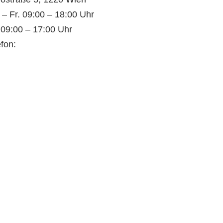
 – Fr. 09:00 – 18:00 Uhr
 09:00 – 17:00 Uhr
efon:
+43(0)660 352 69 76
ail:
office@lastenrad-
ufaktur.at