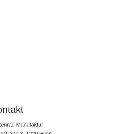
ontakt
tenrad Manufaktur
iostraße 3, 1220 Wien